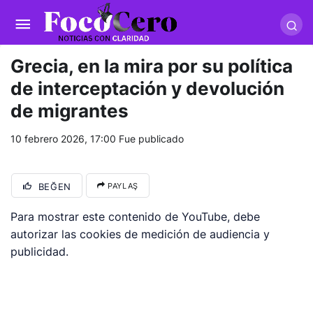
pusulabet giriş
-
trwin giriş
-
levabet
-
vizebet giriş
-
masterbetting
-
palacebet1.com
-
kralbet yeni giriş
-
tlcasino giriş
-
betandyou
-
vbett34.com
-
betovis34.net
-
skyloftsbet
Grecia, en la mira por su política
de interceptación y devolución
de migrantes
10 febrero 2026, 17:00
Fue publicado
BEĞEN
PAYLAŞ
Para mostrar este contenido de YouTube, debe
autorizar las cookies de medición de audiencia y
publicidad.