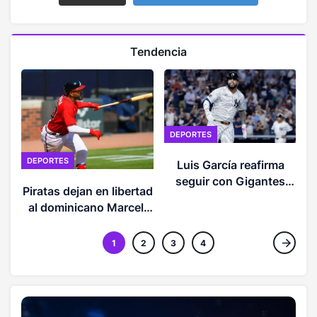
Tendencia
DEPORTES
DEPORTES
Luis García reafirma
f
seguir con Gigantes
Piratas dejan en libertad
pese llegar a Yankees
s
al dominicano Marcell
Ozuna
1
2
3
4