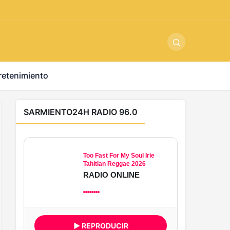
ş
-
betandyou
-
vbett34.com
-
betovis34.net
-
skyloftsbet
retenimiento
SARMIENTO24H RADIO 96.0
Too Fast For My Soul Irie
Tahitian Reggae 2026
RADIO ONLINE
▶ REPRODUCIR