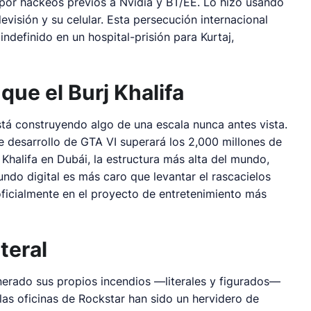
 por hackeos previos a Nvidia y BT/EE. Lo hizo usando
visión y su celular. Esta persecución internacional
ndefinido en un hospital-prisión para Kurtaj,
ue el Burj Khalifa
stá construyendo algo de una escala nunca antes vista.
de desarrollo de GTA VI superará los 2,000 millones de
 Khalifa en Dubái, la estructura más alta del mundo,
ndo digital es más caro que levantar el rascacielos
oficialmente en el proyecto de entretenimiento más
iteral
nerado sus propios incendios —literales y figurados—
las oficinas de Rockstar han sido un hervidero de