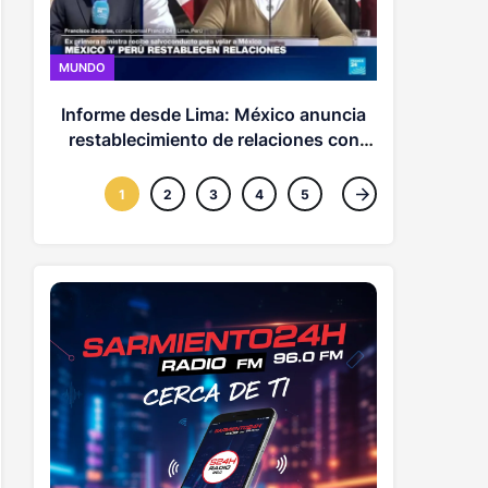
MUNDO
MUNDO
Turquía, A
Informe desde Lima: México anuncia
unen en ac
restablecimiento de relaciones con
Perú
1
2
3
4
5