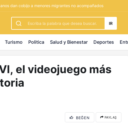
rbetting
-
palacebet1.com
-
kralbet yeni giriş
-
tlcasino giri
adanos dan cobijo a menores migrantes no acompañados
IR
Turismo
Politica
Salud y Bienestar
Deportes
Ent
VI, el videojuego más
toria
BEĞEN
PAYLAŞ