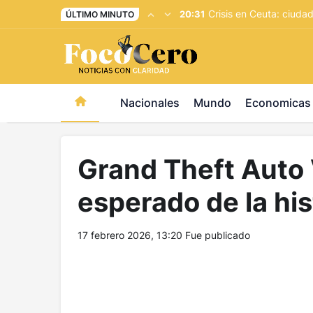
pusulabet giriş
-
trwin giriş
-
levabet
-
vizebet giriş
-
maste
Crisis en Ceuta: ciud
20:31
ÚLTIMO MINUTO
Nacionales
Mundo
Economicas
Grand Theft Auto 
esperado de la his
17 febrero 2026, 13:20
Fue publicado