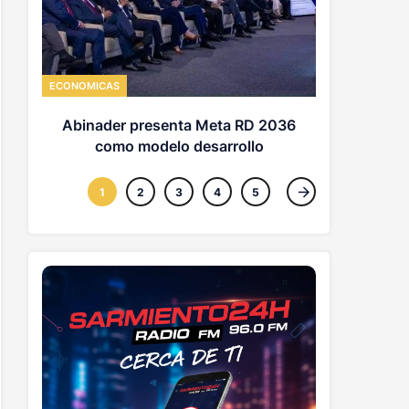
MUNDO
Trump c
ECONOMICAS
nacimiento:
d
Abinader presenta Meta RD 2036
como modelo desarrollo
1
2
3
4
5