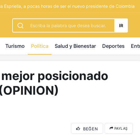
rbetting
-
palacebet1.com
-
kralbet yeni giriş
-
tlcasino giri
la Espriella, a pocas horas de ser el nuevo presidente de Colombia
IR
Turismo
Politica
Salud y Bienestar
Deportes
Ent
 mejor posicionado
 (OPINION)
BEĞEN
PAYLAŞ