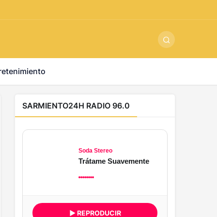
ş
-
betandyou
-
vbett34.com
-
betovis34.net
-
skyloftsbet
retenimiento
SARMIENTO24H RADIO 96.0
Soda Stereo
Trátame Suavemente
▶ REPRODUCIR