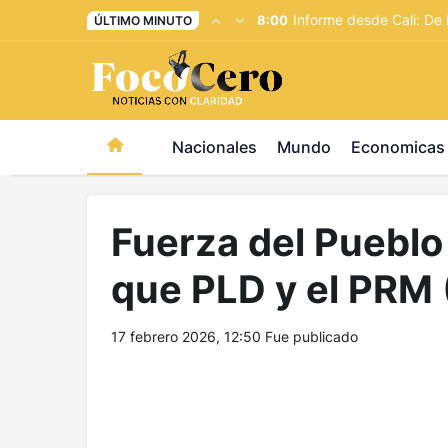
pusulabet giriş
-
trwin giriş
-
levabet
-
vizebet giriş
-
maste
Informe desde Cali: De 
8:00
ÚLTIMO MINUTO
Nacionales
Mundo
Economicas
Fuerza del Pueblo
que PLD y el PRM
17 febrero 2026, 12:50
Fue publicado