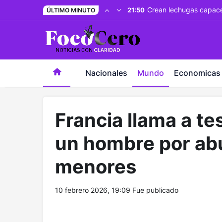
pusulabet giriş
-
trwin giriş
-
levabet
-
vizebet giriş
-
maste
Crean lechugas capaces
21:50
ÚLTIMO MINUTO
Nacionales
Mundo
Economicas
Francia llama a te
un hombre por ab
menores
10 febrero 2026, 19:09
Fue publicado