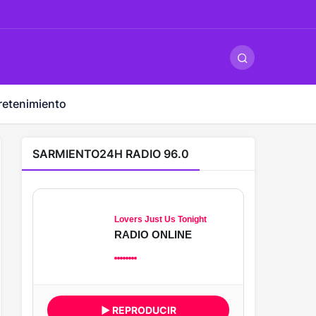
ş
-
betandyou
-
vbett34.com
-
betovis34.net
-
skyloftsbet
retenimiento
SARMIENTO24H RADIO 96.0
Lovers Just Us Tonight
RADIO ONLINE
▶ REPRODUCIR