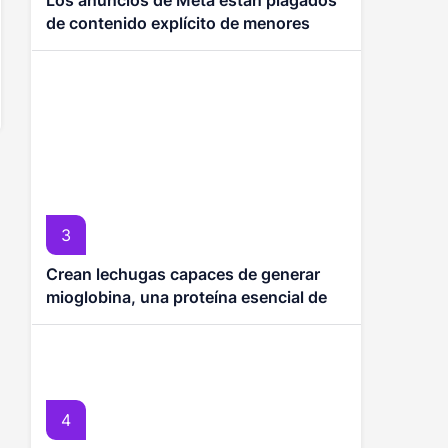
Los anuncios de Meta están plagados
de contenido explícito de menores
hecho con IA
3
Crean lechugas capaces de generar
mioglobina, una proteína esencial de la
carne
4