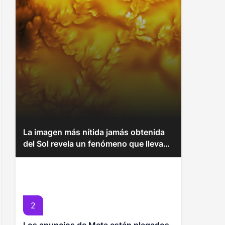
La imagen más nítida jamás obtenida
del Sol revela un fenómeno que llevaba
más de un siglo oculto
2