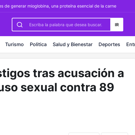
rbetting
-
palacebet1.com
-
kralbet yeni giriş
-
tlcasino giri
 de generar mioglobina, una proteína esencial de la carne
IR
Turismo
Politica
Salud y Bienestar
Deportes
Ent
stigos tras acusación a
uso sexual contra 89