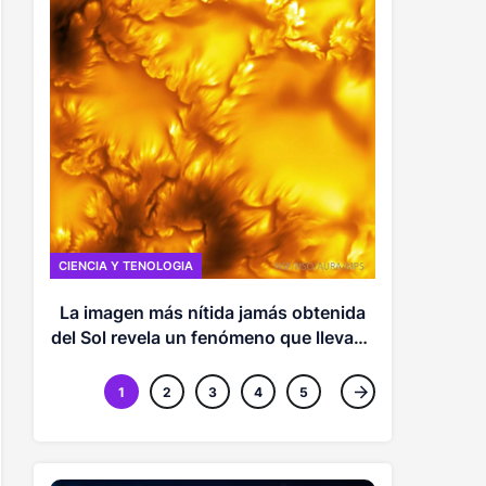
CIENCIA Y TE
Los anunc
de conte
CIENCIA Y TENOLOGIA
La imagen más nítida jamás obtenida
del Sol revela un fenómeno que llevaba
más de un siglo oculto
1
2
3
4
5