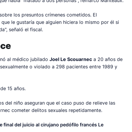
 que había "matado a dos personas", remarcó Manteaux.
 sobre los presuntos crímenes cometidos. El
que le gustaría que alguien hiciera lo mismo por él si
a", señaló el fiscal.
ece
nó al médico jubilado
Joel Le Scouarnec
a 20 años de
sexualmente o violado a 298 pacientes entre 1989 y
 de 15 años.
os del niño aseguran que el caso puso de relieve las
arnec cometer delitos sexuales repetidamente.
se final del juicio al cirujano pedófilo francés Le