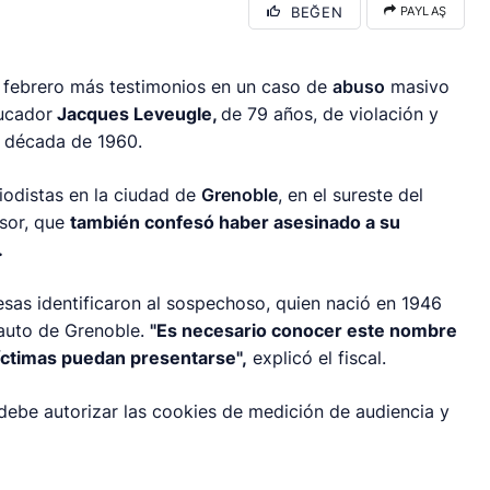
BEĞEN
PAYLAŞ
 febrero más testimonios en un caso de
abuso
masivo
ucador
Jacques Leveugle,
de 79 años, de violación y
a década de 1960.
riodistas en la ciudad de
Grenoble
, en el sureste del
esor, que
también confesó haber asesinado a su
.
esas identificaron al sospechoso, quien nació en 1946
 auto de Grenoble.
"Es necesario conocer este nombre
víctimas puedan presentarse",
explicó el fiscal.
 debe autorizar las cookies de medición de audiencia y