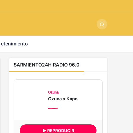
ş
-
betandyou
-
vbett34.com
-
betovis34.net
-
skyloftsbet
retenimiento
SARMIENTO24H RADIO 96.0
Ozuna
Ozuna x Kapo
▶ REPRODUCIR