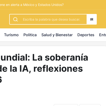
rbetting
-
palacebet1.com
-
kralbet yeni giriş
-
tlcasino giri
ene en alerta a México y Estados Unidos?
IR
Turismo
Politica
Salud y Bienestar
Deportes
Ent
ndial: La soberanía
de la IA, reflexiones
6