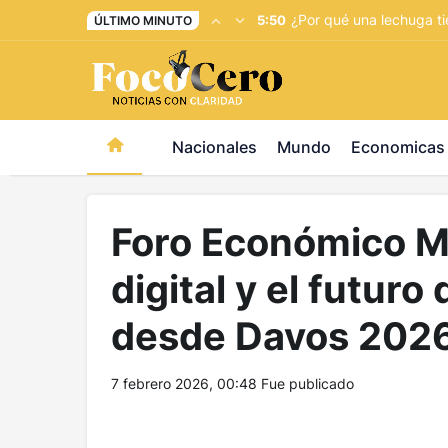
pusulabet giriş
-
trwin giriş
-
levabet
-
vizebet giriş
-
maste
¿Por qué una lechuga ti
5:50
ÚLTIMO MINUTO
Nacionales
Mundo
Economicas
Foro Económico Mu
digital y el futuro 
desde Davos 202
7 febrero 2026, 00:48
Fue publicado