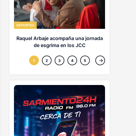
POLITICA
DEPORTES
Los pa
es
Raquel Arbaje acompaña una jornada
de esgrima en los JCC
1
2
3
4
5