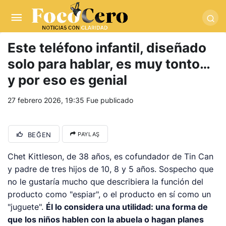
pusulabet giriş
-
trwin giriş
-
levabet
-
vizebet giriş
-
masterbetting
-
palacebet1.com
-
kralbet yeni giriş
-
tlcasino giriş
-
betandyou
-
vbett34.com
-
betovis34.net
-
skyloftsbet
Este teléfono infantil, diseñado
solo para hablar, es muy tonto…
y por eso es genial
27 febrero 2026, 19:35
Fue publicado
BEĞEN
PAYLAŞ
Chet Kittleson, de 38 años, es cofundador de Tin Can
y padre de tres hijos de 10, 8 y 5 años. Sospecho que
no le gustaría mucho que describiera la función del
producto como "espiar", o el producto en sí como un
"juguete".
Él lo considera una utilidad: una forma de
que los niños hablen con la abuela o hagan planes