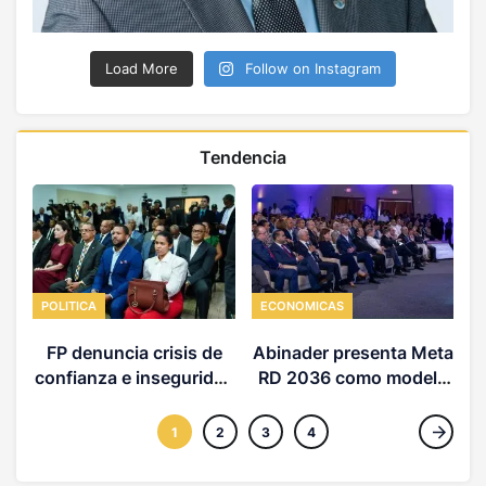
Load More
Follow on Instagram
Tendencia
POLITICA
ECONOMICAS
FP denuncia crisis de
Abinader presenta Meta
confianza e inseguridad
RD 2036 como modelo
d
jurídica en la RD
desarrollo
1
2
3
4