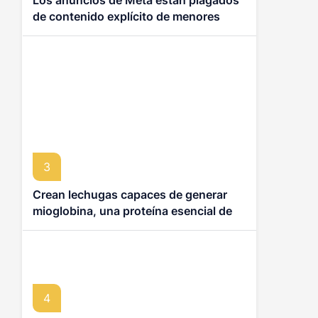
Los anuncios de Meta están plagados
de contenido explícito de menores
hecho con IA
3
Crean lechugas capaces de generar
mioglobina, una proteína esencial de la
carne
4