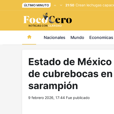
pusulabet giriş
-
trwin giriş
-
levabet
-
vizebet giriş
-
maste
Crean lechugas capaces
21:50
ÚLTIMO MINUTO
Nacionales
Mundo
Economicas
Estado de México 
de cubrebocas en 
sarampión
9 febrero 2026, 17:44
Fue publicado