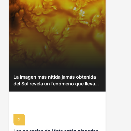
La imagen más nítida jamás obtenida
del Sol revela un fenómeno que llevaba
más de un siglo oculto
2