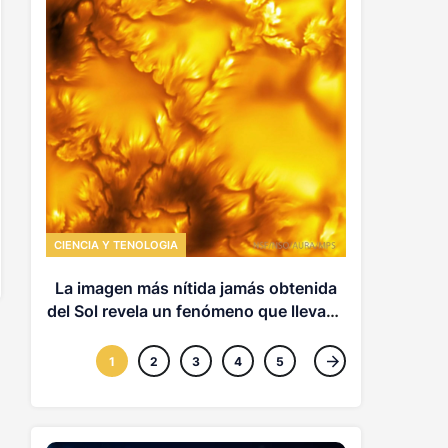
CIENCIA Y TE
Los anunc
de conte
CIENCIA Y TENOLOGIA
La imagen más nítida jamás obtenida
del Sol revela un fenómeno que llevaba
más de un siglo oculto
1
2
3
4
5