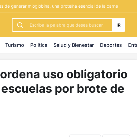
rbetting
-
palacebet1.com
-
kralbet yeni giriş
-
tlcasino giri
 de generar mioglobina, una proteína esencial de la carne
IR
Turismo
Politica
Salud y Bienestar
Deportes
Ent
ordena uso obligatorio
escuelas por brote de