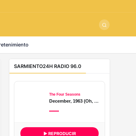
ş
-
betandyou
-
vbett34.com
-
betovis34.net
-
skyloftsbet
retenimiento
SARMIENTO24H RADIO 96.0
The Four Seasons
December, 1963 (Oh, What a Night)
▶ REPRODUCIR