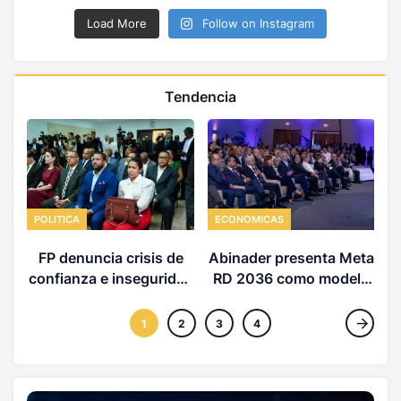
Load More
Follow on Instagram
Tendencia
POLITICA
ECONOMICAS
FP denuncia crisis de
Abinader presenta Meta
confianza e inseguridad
RD 2036 como modelo
d
jurídica en la RD
desarrollo
1
2
3
4