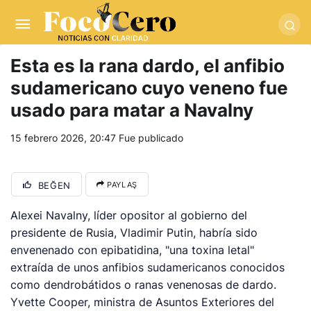
pusulabet giriş
-
trwin giriş
-
levabet
-
vizebet giriş
-
masterbetting
-
palacebet1.com
-
kralbet yeni giriş
-
tlcasino giriş
-
betandyou
-
vbett34.com
-
betovis34.net
-
skyloftsbet
Esta es la rana dardo, el anfibio
sudamericano cuyo veneno fue
usado para matar a Navalny
15 febrero 2026, 20:47
Fue publicado
BEĞEN
PAYLAŞ
Alexei Navalny, líder opositor al gobierno del
presidente de Rusia, Vladimir Putin, habría sido
envenenado con epibatidina, "una toxina letal"
extraída de unos anfibios sudamericanos conocidos
como dendrobátidos o ranas venenosas de dardo.
Yvette Cooper, ministra de Asuntos Exteriores del