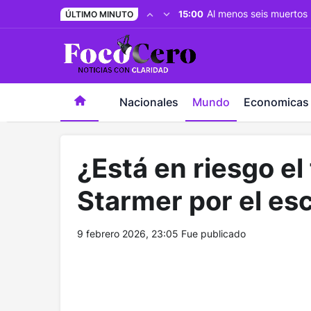
pusulabet giriş
-
trwin giriş
-
levabet
-
vizebet giriş
-
maste
Al menos seis muertos 
15:00
ÚLTIMO MINUTO
Nacionales
Mundo
Economicas
¿Está en riesgo el 
Starmer por el es
9 febrero 2026, 23:05
Fue publicado