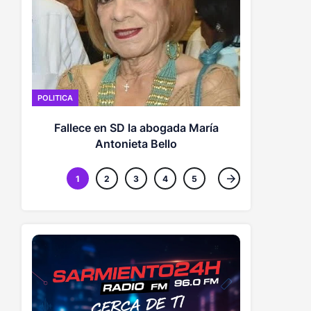
NACIONALES
Indomet p
mañana y 
la tar
POLITICA
Fallece en SD la abogada María
Antonieta Bello
1
2
3
4
5