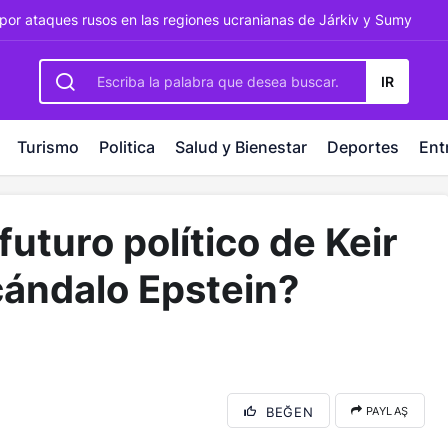
rbetting
-
palacebet1.com
-
kralbet yeni giriş
-
tlcasino giri
por ataques rusos en las regiones ucranianas de Járkiv y Sumy
IR
Turismo
Politica
Salud y Bienestar
Deportes
Ent
futuro político de Keir
cándalo Epstein?
BEĞEN
PAYLAŞ