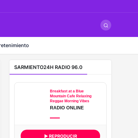
ş
-
betandyou
-
vbett34.com
-
betovis34.net
-
skyloftsbet
retenimiento
SARMIENTO24H RADIO 96.0
Breakfast at a Blue
Mountain Cafe Relaxing
Reggae Morning Vibes
RADIO ONLINE
▶ REPRODUCIR