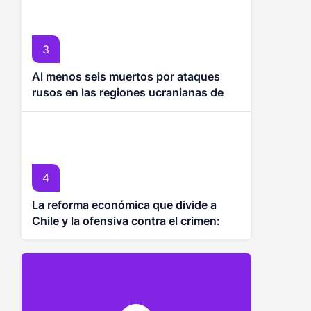
3
Al menos seis muertos por ataques
rusos en las regiones ucranianas de
Járkiv y Sumy
4
La reforma económica que divide a
Chile y la ofensiva contra el crimen:
ABC de las dos grandes apuestas de
Kast