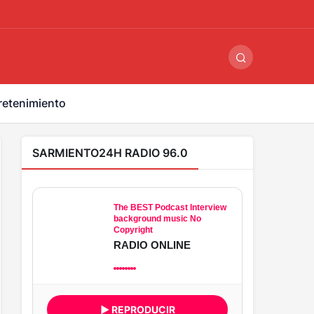
ş
-
betandyou
-
vbett34.com
-
betovis34.net
-
skyloftsbet
retenimiento
SARMIENTO24H RADIO 96.0
The BEST Podcast Interview
background music No
Copyright
RADIO ONLINE
▶ REPRODUCIR