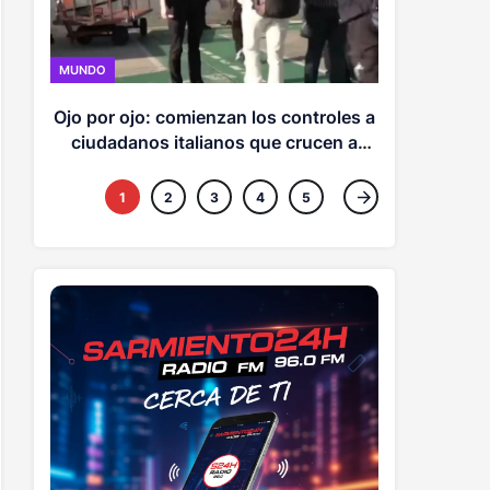
ECONOMICAS
MUNDO
Punta Ca
Ojo por ojo: comienzan los controles a
e
ciudadanos italianos que crucen a
España
1
2
3
4
5