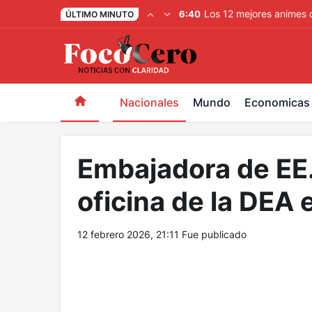
pusulabet giriş
-
trwin giriş
-
levabet
-
vizebet giriş
-
maste
Los 12 mejores animes 
6:40
ÚLTIMO MINUTO
Nacionales
Mundo
Economicas
Embajadora de EE.
oficina de la DEA
12 febrero 2026, 21:11
Fue publicado