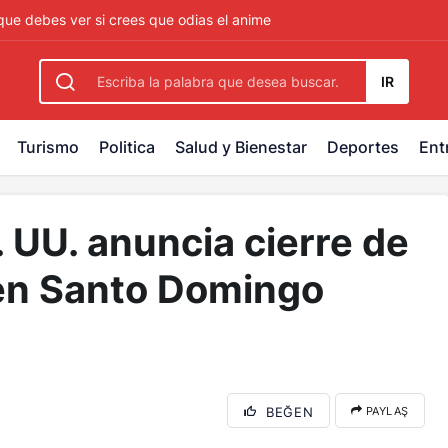
rbetting
-
palacebet1.com
-
kralbet yeni giriş
-
tlcasino giri
que debes ver si crees que odias el anime
IR
Turismo
Politica
Salud y Bienestar
Deportes
Ent
 UU. anuncia cierre de
 en Santo Domingo
BEĞEN
PAYLAŞ