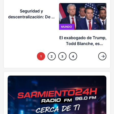
Seguridad y
descentralización: De la
Espriella en su primer
MUNDO
discurso como
presidente de Colombia
El exabogado de Trump,
t
Todd Blanche, es
confirmado como nuevo
fiscal general de EE. UU.
1
2
3
4