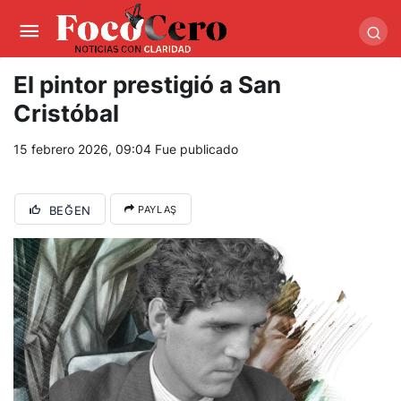
pusulabet giriş
-
trwin giriş
-
levabet
-
vizebet giriş
-
masterbetting
-
palacebet1.com
-
kralbet yeni giriş
-
tlcasino giriş
-
betandyou
-
vbett34.com
-
betovis34.net
-
skyloftsbet
El pintor prestigió a San
Cristóbal
15 febrero 2026, 09:04
Fue publicado
BEĞEN
PAYLAŞ