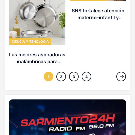
SNS fortalece atención
i
materno-infantil y
l
neonatal con nuevas
estrategias y avances
en la Red Pública de
CIENCIA Y TENOLOGIA
Salud
Las mejores aspiradoras
inalámbricas para
limpiar tu casa
1
2
3
4