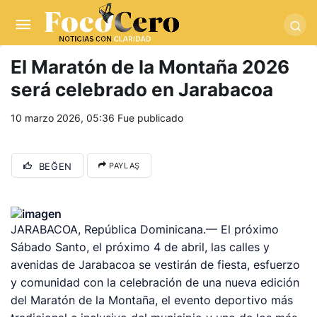
pusulabet giriş
-
trwin giriş
-
levabet
-
vizebet giriş
-
masterbetting
-
palacebet1.com
-
kralbet yeni giriş
-
tlcasino giriş
-
betandyou
-
vbett34.com
-
betovis34.net
-
skyloftsbet
El Maratón de la Montaña 2026
será celebrado en Jarabacoa
10 marzo 2026, 05:36
Fue publicado
BEĞEN
PAYLAŞ
JARABACOA, República Dominicana.— El próximo
Sábado Santo, el próximo 4 de abril, las calles y
avenidas de Jarabacoa se vestirán de fiesta, esfuerzo
y comunidad con la celebración de una nueva edición
del Maratón de la Montaña, el evento deportivo más