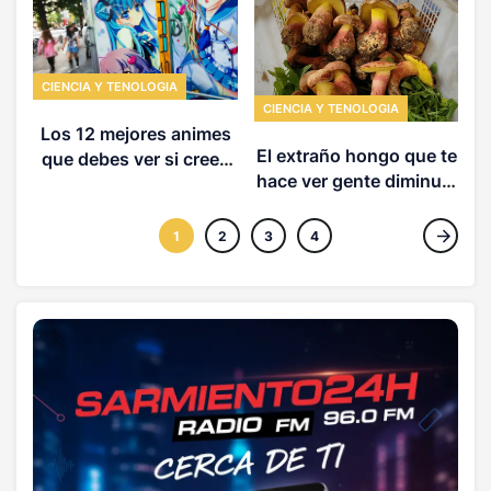
CIENCIA Y TENOLOGIA
CIENCIA Y TENOLOGIA
R
Los 12 mejores animes
El extraño hongo que te
que debes ver si crees
hace ver gente diminuta
que odias el anime
y el misterio químico
detrás de los duendes
1
2
3
4
asiáticos