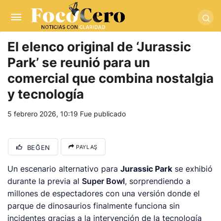
pusulabet giriş
-
trwin giriş
-
levabet
-
vizebet giriş
-
masterbetting
-
palacebet1.com
-
kralbet yeni giriş
-
tlcasino giriş
-
betandyou
-
vbett34.com
-
betovis34.net
-
skyloftsbet
El elenco original de ‘Jurassic
Park’ se reunió para un
comercial que combina nostalgia
y tecnología
5 febrero 2026, 10:19
Fue publicado
BEĞEN
PAYLAŞ
Un escenario alternativo para
Jurassic Park
se exhibió
durante la previa al
Super Bowl
, sorprendiendo a
millones de espectadores con una versión donde el
parque de dinosaurios finalmente funciona sin
incidentes gracias a la intervención de la tecnología