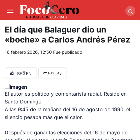
pusulabet giriş
-
trwin giriş
-
levabet
-
vizebet giriş
-
masterbetting
-
palacebet1.com
-
kralbet yeni giriş
-
tlcasino giriş
-
betandyou
-
vbett34.com
-
betovis34.net
-
skyloftsbet
El día que Balaguer dio un
«boche» a Carlos Andrés Pérez
16 febrero 2026, 12:50
Fue publicado
BEĞEN
PAYLAŞ
El autor es político y comentarista radial. Reside en
Santo Domingo
A las 9:45 de la mañana del 16 de agosto de 1990, el
silencio pesaba más que el calor.
Después de ganar las elecciones del 16 de mayo de