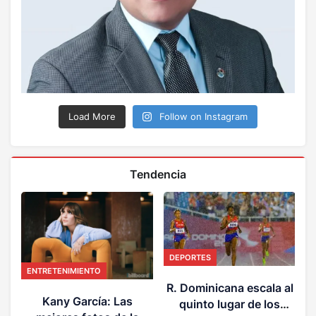
Load More
Follow on Instagram
Tendencia
DEPORTES
ENTRETENIMIENTO
P
R. Dominicana escala al
Kany García: Las
quinto lugar de los