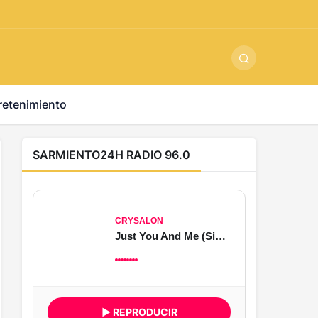
ş
-
betandyou
-
vbett34.com
-
betovis34.net
-
skyloftsbet
retenimiento
SARMIENTO24H RADIO 96.0
CRYSALON
Just You And Me (Sion)
▶ REPRODUCIR