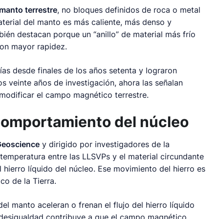
manto terrestre
, no bloques definidos de roca o metal
aterial del manto es más caliente, más denso y
bién destacan porque un “anillo” de material más frío
con mayor rapidez.
s desde finales de los años setenta y lograron
s veinte años de investigación, ahora las señalan
odificar el campo magnético terrestre.
 comportamiento del núcleo
Geoscience
y dirigido por investigadores de la
 temperatura entre las LLSVPs y el material circundante
 hierro líquido del núcleo. Ese movimiento del hierro es
o de la Tierra.
del manto aceleran o frenan el flujo del hierro líquido
a desigualdad contribuye a que el campo magnético