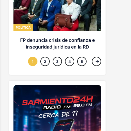
ECONOMICAS
Abinade
POLITICA
com
FP denuncia crisis de confianza e
inseguridad jurídica en la RD
1
2
3
4
5