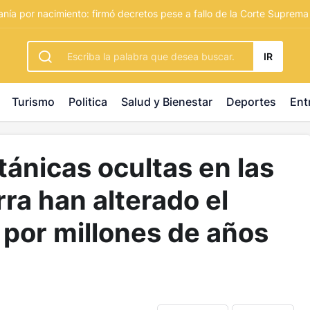
rbetting
-
palacebet1.com
-
kralbet yeni giriş
-
tlcasino giri
nía por nacimiento: firmó decretos pese a fallo de la Corte Suprema
IR
Turismo
Politica
Salud y Bienestar
Deportes
Ent
tánicas ocultas en las
rra han alterado el
por millones de años