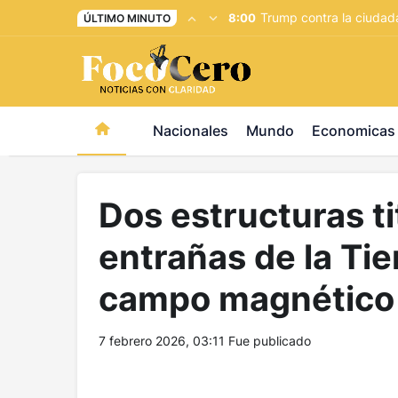
pusulabet giriş
-
trwin giriş
-
levabet
-
vizebet giriş
-
maste
Trump contra la ciudada
8:00
ÚLTIMO MINUTO
Nacionales
Mundo
Economicas
Dos estructuras ti
entrañas de la Tie
campo magnético 
7 febrero 2026, 03:11
Fue publicado