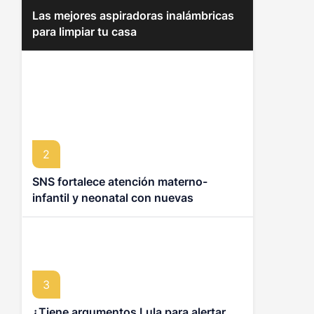
Las mejores aspiradoras inalámbricas
para limpiar tu casa
2
SNS fortalece atención materno-
infantil y neonatal con nuevas
estrategias y avances en la Red Pública
de Salud
3
¿Tiene argumentos Lula para alertar