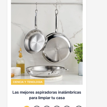
SALUD Y BIEN
SNS for
infant
estrategias
CIENCIA Y TENOLOGIA
Las mejores aspiradoras inalámbricas
para limpiar tu casa