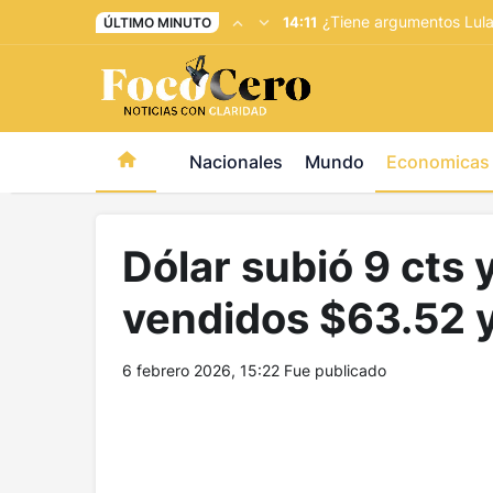
pusulabet giriş
-
trwin giriş
-
levabet
-
vizebet giriş
-
maste
¿Tiene argumentos Lula 
14:11
ÚLTIMO MINUTO
Nacionales
Mundo
Economicas
Dólar subió 9 cts 
vendidos $63.52 
6 febrero 2026, 15:22
Fue publicado