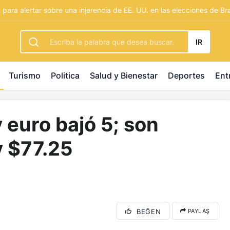
rbetting
-
palacebet1.com
-
kralbet yeni giriş
-
tlcasino giri
para alertar sobre una injerencia de EE. UU. en las elecciones de Bra
IR
Turismo
Politica
Salud y Bienestar
Deportes
Ent
y euro bajó 5; son
y $77.25
BEĞEN
PAYLAŞ