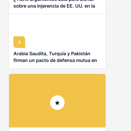
sobre una injerencia de EE. UU. en las
elecciones de Brasil?
4
Arabia Saudita, Turquía y Pakistán
firman un pacto de defensa mutua en
plena escalada en Medio Oriente