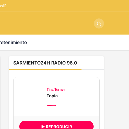
ş
-
betandyou
-
vbett34.com
-
betovis34.net
-
skyloftsbet
sil?
retenimiento
SARMIENTO24H RADIO 96.0
Tina Turner
Topic
▶ REPRODUCIR