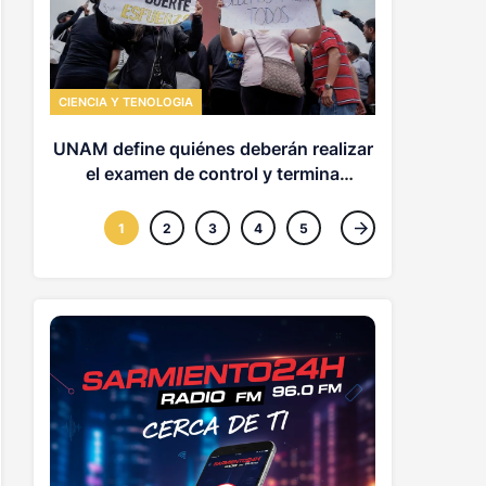
MUNDO
Zelenski a
CIENCIA Y TENOLOGIA
enfrent
insta
UNAM define quiénes deberán realizar
el examen de control y termina
contrato con Territorium Life
1
2
3
4
5