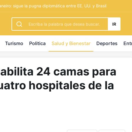
rbetting
-
palacebet1.com
-
kralbet yeni giriş
-
tlcasino giri
neiro: sigue la pugna diplomática entre EE. UU. y Brasil
IR
Turismo
Politica
Salud y Bienestar
Deportes
Ent
habilita 24 camas para
atro hospitales de la