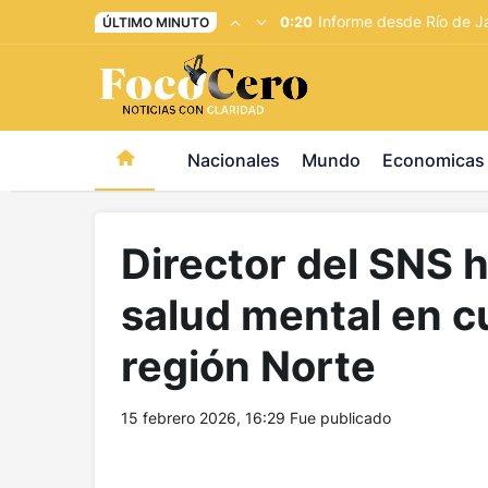
pusulabet giriş
-
trwin giriş
-
levabet
-
vizebet giriş
-
maste
Informe desde Río de Ja
0:20
ÚLTIMO MINUTO
Nacionales
Mundo
Economicas
Director del SNS 
salud mental en cu
región Norte
15 febrero 2026, 16:29
Fue publicado