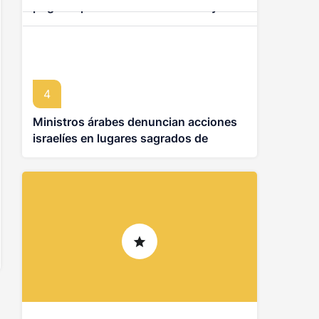
pugna diplomática entre EE. UU. y
instalar sistema antimisiles
Brasil
4
Ministros árabes denuncian acciones
israelíes en lugares sagrados de
Jerusalén