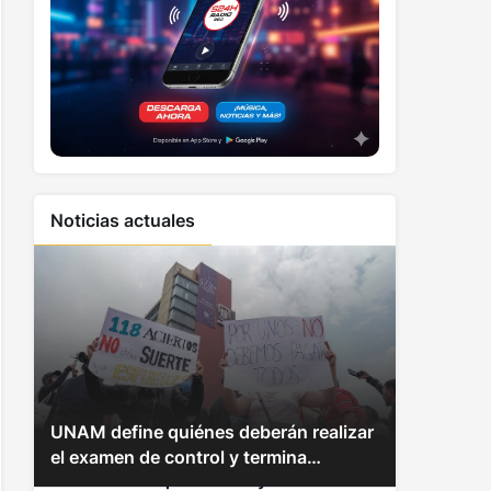
Noticias actuales
2
UNAM define quiénes deberán realizar
3
Zelenski advierte las dificultades para
el examen de control y termina
Informe desde Río de Janeiro: sigue la
enfrentar ataques rusos y busca
contrato con Territorium Life