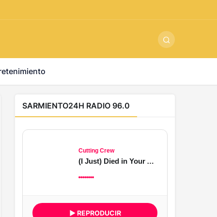
ş
-
betandyou
-
vbett34.com
-
betovis34.net
-
skyloftsbet
retenimiento
SARMIENTO24H RADIO 96.0
Cutting Crew
(I Just) Died in Your Arms
▶ REPRODUCIR