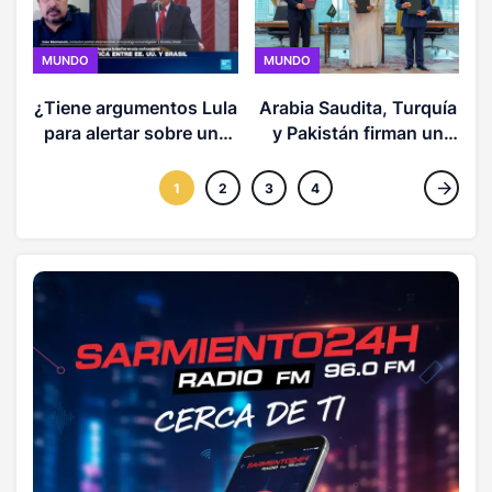
MUNDO
MUNDO
¿Tiene argumentos Lula
Arabia Saudita, Turquía
para alertar sobre una
y Pakistán firman un
injerencia de EE. UU. en
pacto de defensa mutua
las elecciones de Brasil?
en plena escalada en
1
2
3
4
Medio Oriente