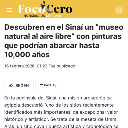
pusulabet giriş
-
trwin giriş
-
levabet
-
vizebet giriş
-
masterbetting
-
palacebet1.com
-
kralbet yeni giriş
-
tlcasino giriş
-
betandyou
-
vbett34.com
-
betovis34.net
-
skyloftsbet
Descubren en el Sinaí un “museo
natural al aire libre” con pinturas
que podrían abarcar hasta
10,000 años
16 febrero 2026, 01:23
Fue publicado
BEĞEN
PAYLAŞ
En la península del Sinaí, una misión arqueológica
egipcia descubrió “uno de los sitios recientemente
identificados más importantes, de excepcional valor
histórico y artístico”. Se trata de la meseta de Umm
Arak, un sitio cuya riqueza artística y cronológica se