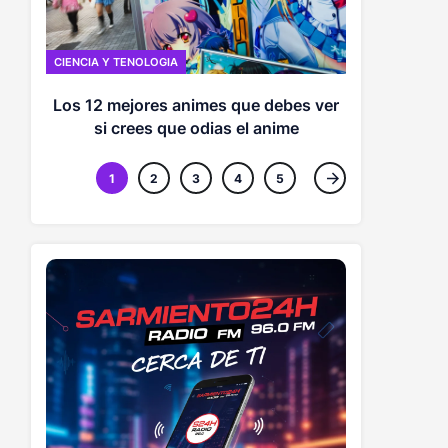
CIENCIA Y TE
CIENCIA Y TENOLOGIA
El extraño 
Los 12 mejores animes que debes ver
diminuta y
si crees que odias el anime
de l
1
2
3
4
5