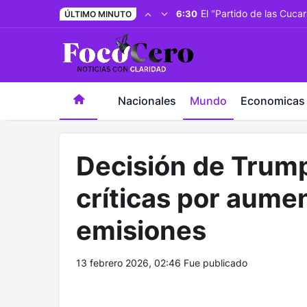
pusulabet giriş
-
trwin giriş
-
levabet
-
vizebet giriş
-
maste
El "Partido de las Cuca
6:30
ÚLTIMO MINUTO
Nacionales
Mundo
Economicas
Decisión de Trump
críticas por aume
emisiones
13 febrero 2026, 02:46
Fue publicado