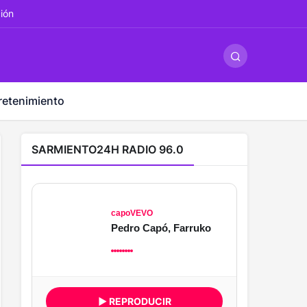
ş
-
betandyou
-
vbett34.com
-
betovis34.net
-
skyloftsbet
ción
retenimiento
SARMIENTO24H RADIO 96.0
capoVEVO
Pedro Capó, Farruko
▶ REPRODUCIR