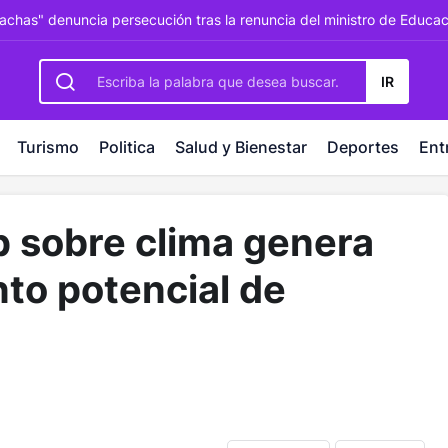
rbetting
-
palacebet1.com
-
kralbet yeni giriş
-
tlcasino giri
rachas" denuncia persecución tras la renuncia del ministro de Educa
IR
Turismo
Politica
Salud y Bienestar
Deportes
Ent
 sobre clima genera
nto potencial de