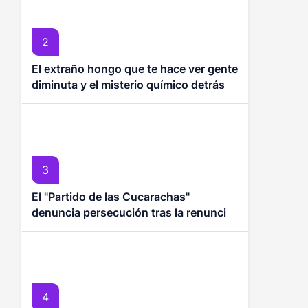
2
El extraño hongo que te hace ver gente
diminuta y el misterio químico detrás
de los duendes asiáticos
3
El "Partido de las Cucarachas"
denuncia persecución tras la renuncia
del ministro de Educación
4