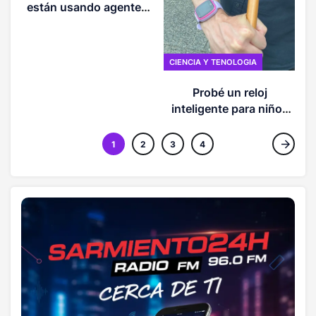
están usando agentes
de IA
CIENCIA Y TENOLOGIA
Probé un reloj
inteligente para niños
de 30 dólares. Los
hackers tomaron el
1
2
3
4
control