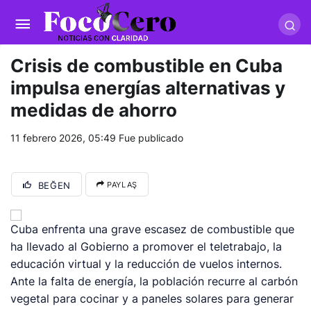
pusulabet giriş
-
trwin giriş
-
levabet
-
vizebet giriş
-
masterbetting
-
palacebet1.com
-
kralbet yeni giriş
-
tlcasino giriş
-
betandyou
-
vbett34.com
-
betovis34.net
-
skyloftsbet
Crisis de combustible en Cuba
impulsa energías alternativas y
medidas de ahorro
11 febrero 2026, 05:49
Fue publicado
BEĞEN
PAYLAŞ
Cuba enfrenta una grave escasez de combustible que
ha llevado al Gobierno a promover el teletrabajo, la
educación virtual y la reducción de vuelos internos.
Ante la falta de energía, la población recurre al carbón
vegetal para cocinar y a paneles solares para generar