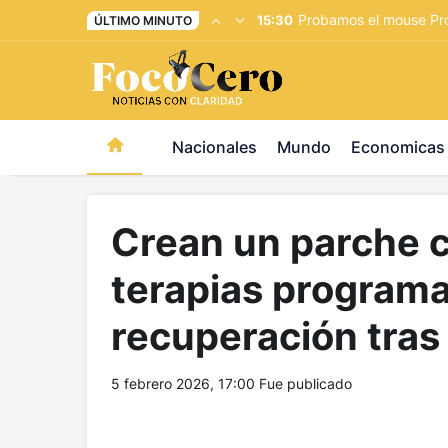
pusulabet giriş
-
trwin giriş
-
levabet
-
vizebet giriş
-
maste
Probamos el mouse Pro
15:30
ÚLTIMO MINUTO
Nacionales
Mundo
Economicas
Crean un parche c
terapias programa
recuperación tras 
5 febrero 2026, 17:00
Fue publicado