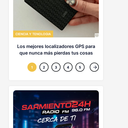
CIENCIA Y TE
EE UU usa
hallar a 
CIENCIA Y TENOLOGIA
origen
Los mejores localizadores GPS para
que nunca más pierdas tus cosas
1
2
3
4
5