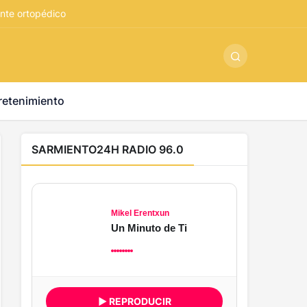
ş
-
betandyou
-
vbett34.com
-
betovis34.net
-
skyloftsbet
nte ortopédico
retenimiento
SARMIENTO24H RADIO 96.0
Mikel Erentxun
Un Minuto de Ti
▶ REPRODUCIR