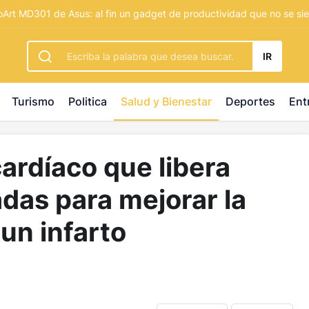
rbetting
-
palacebet1.com
-
kralbet yeni giriş
-
tlcasino giri
Art MD301 de Asus: al fin un gadget de productividad que no se sie
IR
Turismo
Politica
Salud y Bienestar
Deportes
Ent
ardíaco que libera
das para mejorar la
un infarto