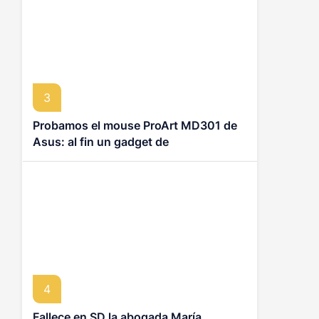
3
Probamos el mouse ProArt MD301 de
Asus: al fin un gadget de
productividad que no se siente
ortopédico
4
Fallece en SD la abogada María