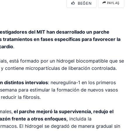
BEĞEN
PAYLAŞ
vestigadores del MIT han desarrollado un parche
s tratamientos en fases específicas para favorecer la
cardio
.
rials, está formado por un hidrogel biocompatible que se
 y contiene micropartículas de liberación controlada.
n distintos intervalos
: neuregulina-1 en los primeros
la semana para estimular la formación de nuevos vasos
ducir la fibrosis.
males,
el parche mejoró la supervivencia, redujo el
azón frente a otros enfoques,
incluida la
ármacos. El hidrogel se degradó de manera gradual sin