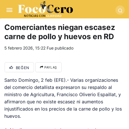
pusulabet giriş
-
trwin giriş
-
levabet
-
vizebet giriş
-
masterbetting
-
palacebet1.com
-
kralbet yeni giriş
-
tlcasino giriş
-
betandyou
-
vbett34.com
-
betovis34.net
-
skyloftsbet
Comerciantes niegan escasez
carne de pollo y huevos en RD
5 febrero 2026, 15:22
Fue publicado
BEĞEN
PAYLAŞ
Santo Domingo, 2 feb (EFE).- Varias organizaciones
del comercio detallista expresaron su respaldo al
ministro de Agricultura, Francisco Oliverio Espaillat, y
afirmaron que no existe escasez ni aumentos
injustificados en los precios de la carne de pollo y los
huevos.