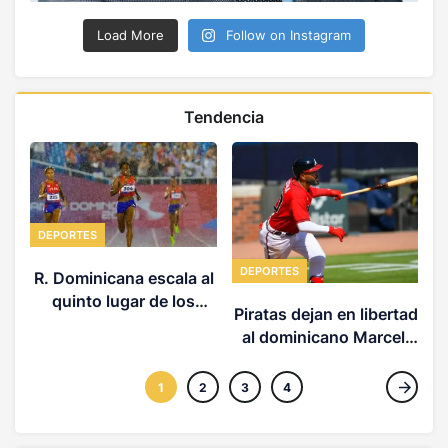
Load More
Follow on Instagram
Tendencia
DEPORTES
DEPORTES
R. Dominicana escala al
quinto lugar de los
Piratas dejan en libertad
Centroamericanos
al dominicano Marcell
Ozuna
1
2
3
4