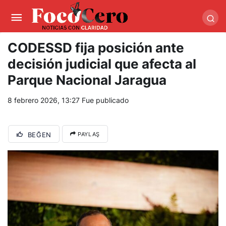
pusulabet giriş
-
trwin giriş
-
levabet
-
vizebet giriş
-
masterbetting
-
palacebet1.com
-
kralbet yeni giriş
-
tlcasino giriş
-
betandyou
-
vbett34.com
-
betovis34.net
-
skyloftsbet
CODESSD fija posición ante
decisión judicial que afecta al
Parque Nacional Jaragua
8 febrero 2026, 13:27
Fue publicado
BEĞEN
PAYLAŞ