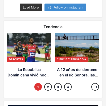
Load More
Follow on Instagram
Tendencia
DEPORTES
CIENCIA Y TENOLOGIA
V
c
La República
A 12 años del derrame
Dominicana vivió noche
en el río Sonora, las
dorada en atletismo
comunidades aún viven
sin confiar en el agua
1
2
3
4