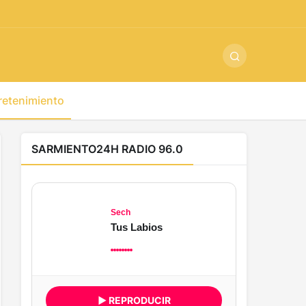
ş
-
betandyou
-
vbett34.com
-
betovis34.net
-
skyloftsbet
retenimiento
SARMIENTO24H RADIO 96.0
Sech
Tus Labios
▶ REPRODUCIR