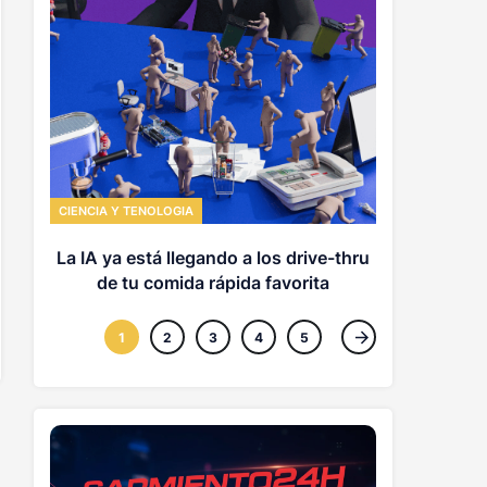
MUNDO
Argentina
qué elim
privad
CIENCIA Y TENOLOGIA
La IA ya está llegando a los drive-thru
de tu comida rápida favorita
1
2
3
4
5