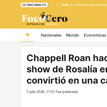
pusulabet giriş
-
trwin giriş
-
levabet
-
vizebet giriş
-
maste
¿La frontera sur profun
5:00
ÚLTIMO MINUTO
Nacionales
Mundo
Economicas
Chappell Roan hac
show de Rosalía e
convirtió en una c
7 julio 2026, 17:51
Fue publicado