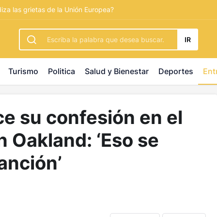
rbetting
-
palacebet1.com
-
kralbet yeni giriş
-
tlcasino giri
diza las grietas de la Unión Europea?
IR
Turismo
Politica
Salud y Bienestar
Deportes
Ent
e su confesión en el
n Oakland: ‘Eso se
anción’