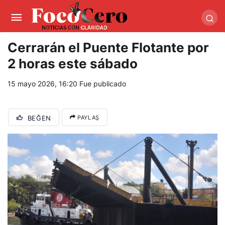
pusulabet giriş
-
trwin giriş
-
levabet
-
vizebet giriş
-
masterbetting
-
palacebet1.com
-
kralbet yeni giriş
-
tlcasino giriş
-
betandyou
-
vbett34.com
-
betovis34.net
-
skyloftsbet
Cerrarán el Puente Flotante por
2 horas este sábado
15 mayo 2026, 16:20
Fue publicado
BEĞEN
PAYLAŞ