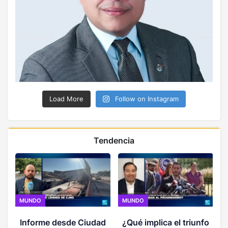
Load More
Follow on Instagram
Tendencia
MUNDO
MUNDO
P
Informe desde Ciudad
¿Qué implica el triunfo