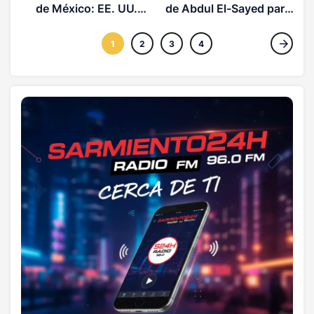
de México: EE. UU.
de Abdul El-Sayed para
ofrece millonaria
las elecciones de
recompensa por líderes
noviembre en Estados
1
2
3
4
del CJNG
Unidos?