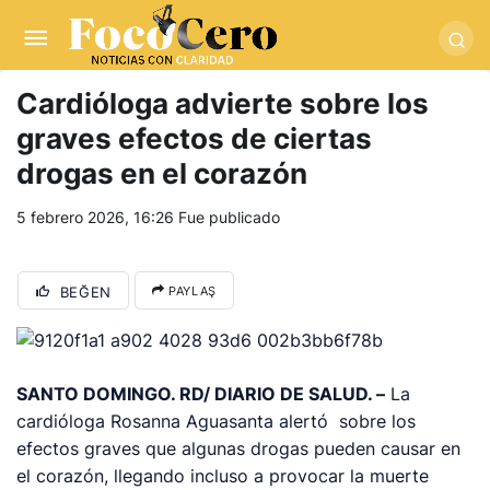
pusulabet giriş
-
trwin giriş
-
levabet
-
vizebet giriş
-
masterbetting
-
palacebet1.com
-
kralbet yeni giriş
-
tlcasino giriş
-
betandyou
-
vbett34.com
-
betovis34.net
-
skyloftsbet
Cardióloga advierte sobre los
graves efectos de ciertas
drogas en el corazón
5 febrero 2026, 16:26
Fue publicado
BEĞEN
PAYLAŞ
SANTO DOMINGO. RD/ DIARIO DE SALUD. –
La
cardióloga Rosanna Aguasanta alertó sobre los
efectos graves que algunas drogas pueden causar en
el corazón, llegando incluso a provocar la muerte