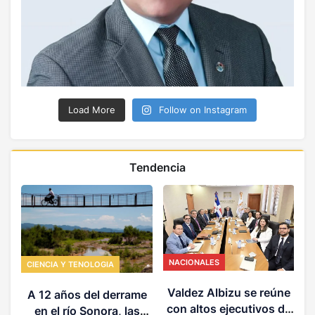
Load More
Follow on Instagram
Tendencia
NACIONALES
CIENCIA Y TENOLOGIA
P
u
Valdez Albizu se reúne
A 12 años del derrame
con altos ejecutivos de
en el río Sonora, las