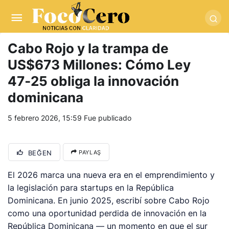
pusulabet giriş
-
trwin giriş
-
levabet
-
vizebet giriş
-
masterbetting
-
palacebet1.com
-
kralbet yeni giriş
-
tlcasino giriş
-
betandyou
-
vbett34.com
-
betovis34.net
-
skyloftsbet
Cabo Rojo y la trampa de
US$673 Millones: Cómo Ley
47‑25 obliga la innovación
dominicana
5 febrero 2026, 15:59
Fue publicado
BEĞEN
PAYLAŞ
El 2026 marca una nueva era en el emprendimiento y
la legislación para startups en la República
Dominicana. En junio 2025, escribí sobre Cabo Rojo
como una oportunidad perdida de innovación en la
República Dominicana — un momento en que el sur