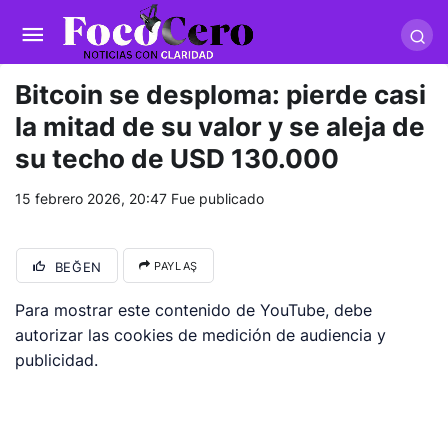
pusulabet giriş
-
trwin giriş
-
levabet
-
vizebet giriş
-
masterbetting
-
palacebet1.com
-
kralbet yeni giriş
-
tlcasino giriş
-
betandyou
-
vbett34.com
-
betovis34.net
-
skyloftsbet
Bitcoin se desploma: pierde casi
la mitad de su valor y se aleja de
su techo de USD 130.000
15 febrero 2026, 20:47
Fue publicado
BEĞEN
PAYLAŞ
Para mostrar este contenido de YouTube, debe
autorizar las cookies de medición de audiencia y
publicidad.