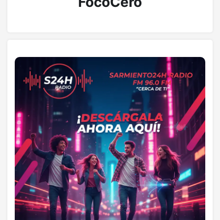
FocoCero