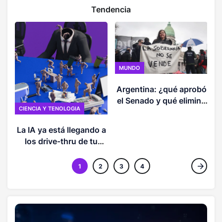
Tendencia
MUNDO
Argentina: ¿qué aprobó
el Senado y qué eliminó
CIENCIA Y TENOLOGIA
de la ley de propiedad
privada que desata
La IA ya está llegando a
protestas?
los drive-thru de tu
comida rápida favorita
1
2
3
4