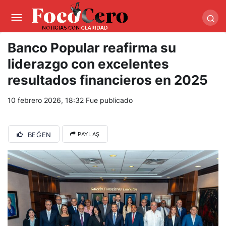
pusulabet giriş
-
trwin giriş
-
levabet
-
vizebet giriş
-
masterbetting
-
palacebet1.com
-
kralbet yeni giriş
-
tlcasino giriş
-
betandyou
-
vbett34.com
-
betovis34.net
-
skyloftsbet
Banco Popular reafirma su
liderazgo con excelentes
resultados financieros en 2025
10 febrero 2026, 18:32
Fue publicado
BEĞEN
PAYLAŞ