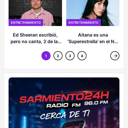
ENTRETENIMIENTO
ENTRETENIMIENTO
Ed Sheeran escribió,
Aitana es una
G
pero no canta, 2 de las
‘Superestrella’ en el No.
10 canciones más
1 de Hot Latin
populares del mundo
Pop Songs
1
2
3
4
esta semana