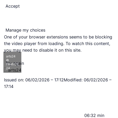
Accept
Manage my choices
One of your browser extensions seems to be blocking
the video player from loading. To watch this content,
you may need to disable it on this site.
arts24
©
Try again
FRANCE
24
Issued on:
06/02/2026 – 17:12
Modified:
06/02/2026 –
17:14
06:32 min