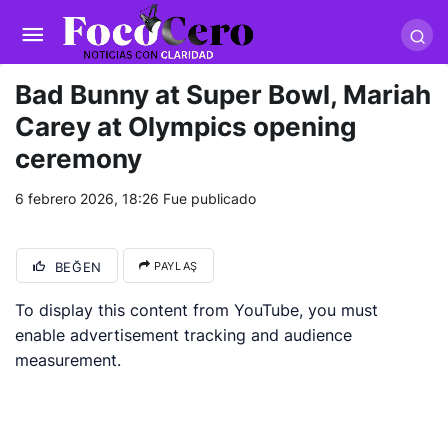
pusulabet giriş
-
trwin giriş
-
levabet
-
vizebet giriş
-
masterbetting
-
palacebet1.com
-
kralbet yeni giriş
-
tlcasino giriş
-
betandyou
-
vbett34.com
-
betovis34.net
-
skyloftsbet
Bad Bunny at Super Bowl, Mariah
Carey at Olympics opening
ceremony
6 febrero 2026, 18:26
Fue publicado
BEĞEN
PAYLAŞ
To display this content from YouTube, you must
enable advertisement tracking and audience
measurement.