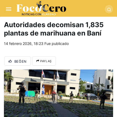
pusulabet giriş
-
trwin giriş
-
levabet
-
vizebet giriş
-
masterbetting
-
palacebet1.com
-
kralbet yeni giriş
-
tlcasino giriş
-
betandyou
-
vbett34.com
-
betovis34.net
-
skyloftsbet
Autoridades decomisan 1,835
plantas de marihuana en Baní
14 febrero 2026, 18:23
Fue publicado
BEĞEN
PAYLAŞ