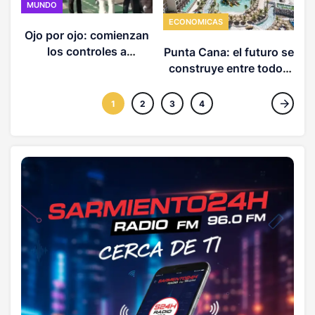
MUNDO
ECONOMICAS
Ojo por ojo: comienzan
los controles a
Punta Cana: el futuro se
ciudadanos italianos
construye entre todos
que crucen a España
(3 de 3)
1
2
3
4