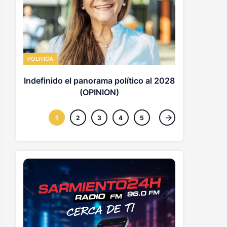
ECONOMICAS
Distop
POLITICA
Indefinido el panorama político al 2028
(OPINION)
1
2
3
4
5