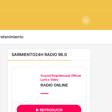
ş
-
betandyou
-
vbett34.com
-
betovis34.net
-
skyloftsbet
retenimiento
SARMIENTO24H RADIO 96.0
Scared Regvibevault Official
Lyrics Video
RADIO ONLINE
▶ REPRODUCIR