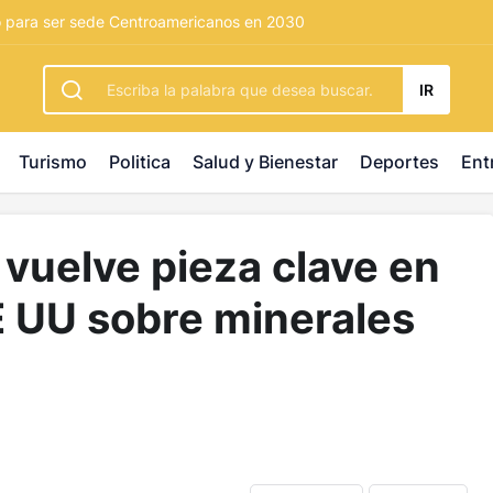
rbetting
-
palacebet1.com
-
kralbet yeni giriş
-
tlcasino giri
o para ser sede Centroamericanos en 2030
IR
Turismo
Politica
Salud y Bienestar
Deportes
Ent
 vuelve pieza clave en
EE UU sobre minerales