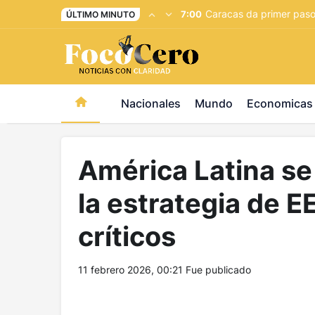
pusulabet giriş
-
trwin giriş
-
levabet
-
vizebet giriş
-
maste
Caracas da primer pas
7:00
ÚLTIMO MINUTO
Nacionales
Mundo
Economicas
América Latina se
la estrategia de 
críticos
11 febrero 2026, 00:21
Fue publicado