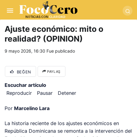
pusulabet giriş
-
trwin giriş
-
levabet
-
vizebet giriş
-
masterbetting
-
palacebet1.com
-
kralbet yeni giriş
-
tlcasino giriş
-
betandyou
-
vbett34.com
-
betovis34.net
-
skyloftsbet
Ajuste económico: mito o
realidad? (OPINION)
9 mayo 2026, 16:30
Fue publicado
BEĞEN
PAYLAŞ
Escuchar artículo
Reproducir
Pausar
Detener
Por
Marcelino Lara
La historia reciente de los ajustes económicos en
República Dominicana se remonta a la intervención del