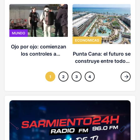
MUNDO
ECONOMICAS
Ojo por ojo: comienzan
los controles a
Punta Cana: el futuro se
ciudadanos italianos
construye entre todos
que crucen a España
(3 de 3)
1
2
3
4