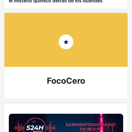
el misterio químico detrás de los duendes
asiáticos
FocoCero