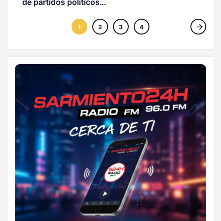
de partidos políticos
(OPINION)
1
2
3
4