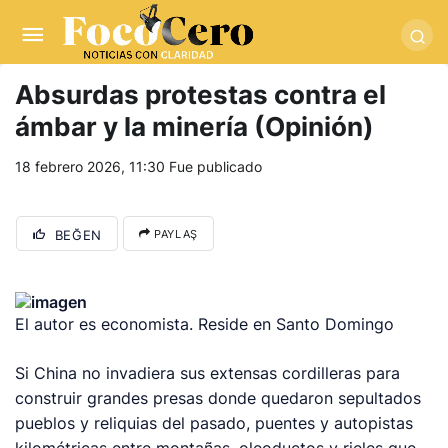
pusulabet giriş
-
trwin giriş
-
levabet
-
vizebet giriş
-
masterbetting
-
palacebet1.com
-
kralbet yeni giriş
-
tlcasino giriş
-
betandyou
-
vbett34.com
-
betovis34.net
-
skyloftsbet
Absurdas protestas contra el
ámbar y la minería (Opinión)
18 febrero 2026, 11:30
Fue publicado
BEĞEN
PAYLAŞ
El autor es economista. Reside en Santo Domingo
Si China no invadiera sus extensas cordilleras para
construir grandes presas donde quedaron sepultados
pueblos y reliquias del pasado, puentes y autopistas
kilométricas entre montañas, oleoductos y rieles que