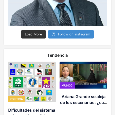
Load More
Follow on Instagram
Tendencia
MUNDO
Ariana Grande se aleja
POLITICA
de los escenarios: ¿cuál
es la magnitud del
Dificultades del sistema
acoso detrás de esto?