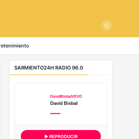
ş
-
betandyou
-
vbett34.com
-
betovis34.net
-
skyloftsbet
retenimiento
SARMIENTO24H RADIO 96.0
DavidBisbalVEVO
David Bisbal
▶ REPRODUCIR