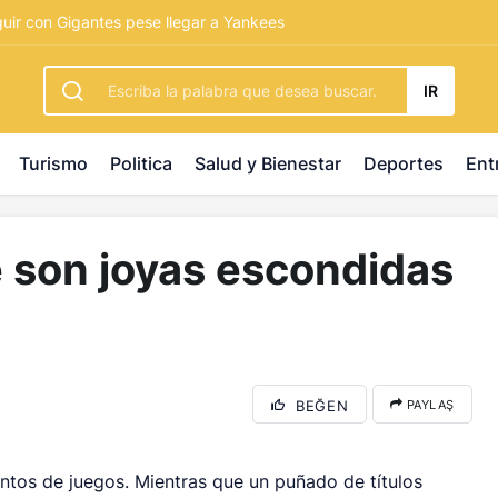
rbetting
-
palacebet1.com
-
kralbet yeni giriş
-
tlcasino giri
guir con Gigantes pese llegar a Yankees
IR
Turismo
Politica
Salud y Bienestar
Deportes
Ent
 son joyas escondidas
BEĞEN
PAYLAŞ
ientos de juegos. Mientras que un puñado de títulos