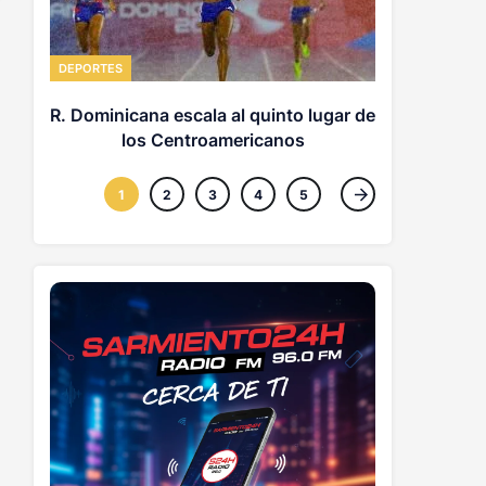
DEPORTES
DEPORTES
Piratas dej
R. Dominicana escala al quinto lugar de
los Centroamericanos
1
2
3
4
5