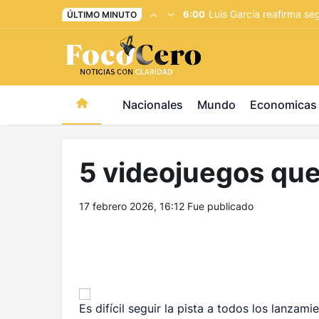
pusulabet giriş
-
trwin giriş
-
levabet
-
vizebet giriş
-
maste
Luis García reafirma se
6:00
ÚLTIMO MINUTO
Nacionales
Mundo
Economicas
5 videojuegos que
17 febrero 2026, 16:12
Fue publicado
Es difícil seguir la pista a todos los lanzam