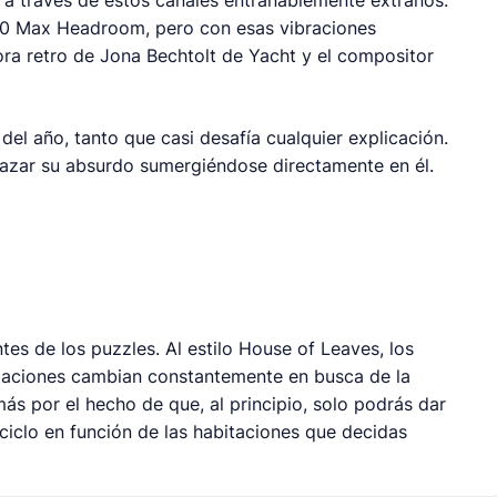
a a través de estos canales entrañablemente extraños.
80
Max Headroom
, pero con esas vibraciones
ra retro de Jona Bechtolt de Yacht y el compositor
del año, tanto que casi desafía cualquier explicación.
razar su absurdo sumergiéndose directamente en él.
ntes de los
puzzles
. Al estilo
House of Leaves
, los
taciones cambian constantemente en busca de la
ás por el hecho de que, al principio, solo podrás dar
ciclo en función de las habitaciones que decidas