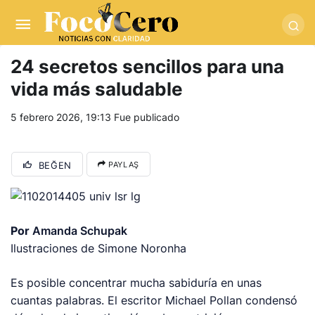
pusulabet giriş
-
trwin giriş
-
levabet
-
vizebet giriş
-
masterbetting
-
palacebet1.com
-
kralbet yeni giriş
-
tlcasino giriş
-
betandyou
-
vbett34.com
-
betovis34.net
-
skyloftsbet
24 secretos sencillos para una
vida más saludable
5 febrero 2026, 19:13
Fue publicado
BEĞEN
PAYLAŞ
Por
Amanda Schupak
Ilustraciones de Simone Noronha
Es posible concentrar mucha sabiduría en unas
cuantas palabras. El escritor Michael Pollan condensó